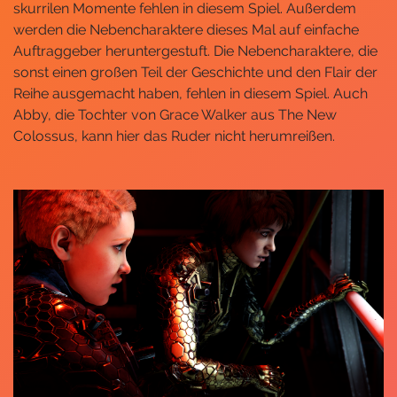
skurrilen Momente fehlen in diesem Spiel. Außerdem
werden die Nebencharaktere dieses Mal auf einfache
Auftraggeber heruntergestuft. Die Nebencharaktere, die
sonst einen großen Teil der Geschichte und den Flair der
Reihe ausgemacht haben, fehlen in diesem Spiel. Auch
Abby, die Tochter von Grace Walker aus The New
Colossus, kann hier das Ruder nicht herumreißen.